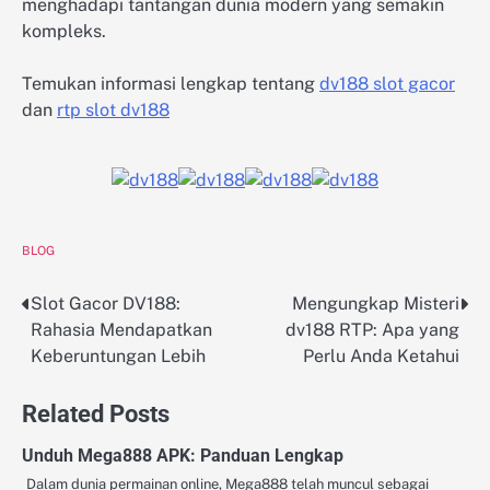
menghadapi tantangan dunia modern yang semakin
kompleks.
Temukan informasi lengkap tentang
dv188 slot gacor
dan
rtp slot dv188
BLOG
Slot Gacor DV188:
Mengungkap Misteri
Post
Rahasia Mendapatkan
dv188 RTP: Apa yang
navigation
Keberuntungan Lebih
Perlu Anda Ketahui
Related Posts
Unduh Mega888 APK: Panduan Lengkap
Dalam dunia permainan online, Mega888 telah muncul sebagai