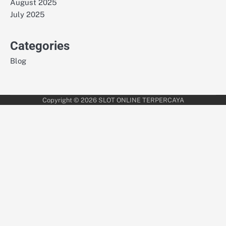
August 2025
July 2025
Categories
Blog
Copyright © 2026
SLOT ONLINE TERPERCAYA