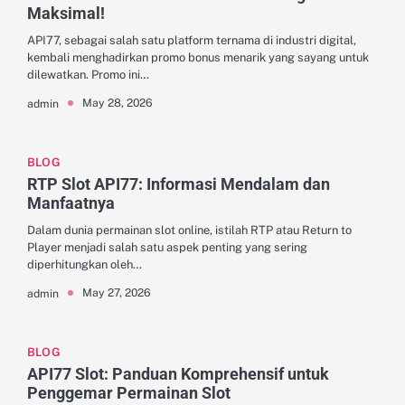
Maksimal!
API77, sebagai salah satu platform ternama di industri digital,
kembali menghadirkan promo bonus menarik yang sayang untuk
dilewatkan. Promo ini…
May 28, 2026
admin
BLOG
RTP Slot API77: Informasi Mendalam dan
Manfaatnya
Dalam dunia permainan slot online, istilah RTP atau Return to
Player menjadi salah satu aspek penting yang sering
diperhitungkan oleh…
May 27, 2026
admin
BLOG
API77 Slot: Panduan Komprehensif untuk
Penggemar Permainan Slot