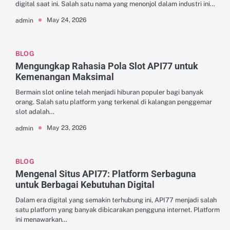
digital saat ini. Salah satu nama yang menonjol dalam industri ini…
May 24, 2026
admin
BLOG
Mengungkap Rahasia Pola Slot API77 untuk
Kemenangan Maksimal
Bermain slot online telah menjadi hiburan populer bagi banyak
orang. Salah satu platform yang terkenal di kalangan penggemar
slot adalah…
May 23, 2026
admin
BLOG
Mengenal Situs API77: Platform Serbaguna
untuk Berbagai Kebutuhan Digital
Dalam era digital yang semakin terhubung ini, API77 menjadi salah
satu platform yang banyak dibicarakan pengguna internet. Platform
ini menawarkan…