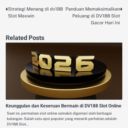
Strategi Menang di dv188
Panduan Memaksimalkan
Post
Slot Maxwin
Peluang di DV188 Slot
navigation
Gacor Hari Ini
Related Posts
Keunggulan dan Keseruan Bermain di DV188 Slot Online
Saat ini, permainan slot online semakin digemari oleh berbagai
kalangan. Salah satu opsi populer yang menarik perhatian adalah
DV188 Slot…