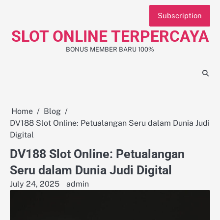
Skip
Subscription
to
content
SLOT ONLINE TERPERCAYA
BONUS MEMBER BARU 100%
Home
Blog
DV188 Slot Online: Petualangan Seru dalam Dunia Judi
Digital
DV188 Slot Online: Petualangan
Seru dalam Dunia Judi Digital
July 24, 2025
admin