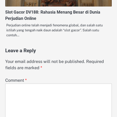
Slot Gacor DV188: Rahasia Menang Besar di Dunia
Perjudian Online
Perjudian online telah menjadi fenomena global, dan salah satu
istilah yang tengah naik daun adalah “slot gacor”. Salah satu
contoh…
Leave a Reply
Your email address will not be published.
Required
fields are marked
*
Comment
*