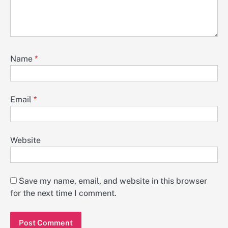
Name
*
Email
*
Website
Save my name, email, and website in this browser
for the next time I comment.