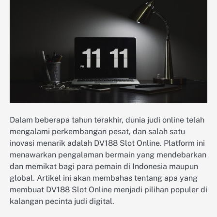
Dalam beberapa tahun terakhir, dunia judi online telah
mengalami perkembangan pesat, dan salah satu
inovasi menarik adalah DV188 Slot Online. Platform ini
menawarkan pengalaman bermain yang mendebarkan
dan memikat bagi para pemain di Indonesia maupun
global. Artikel ini akan membahas tentang apa yang
membuat DV188 Slot Online menjadi pilihan populer di
kalangan pecinta judi digital.