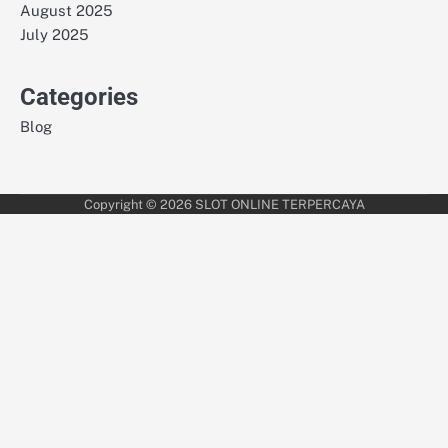
August 2025
July 2025
Categories
Blog
Copyright © 2026
SLOT ONLINE TERPERCAYA