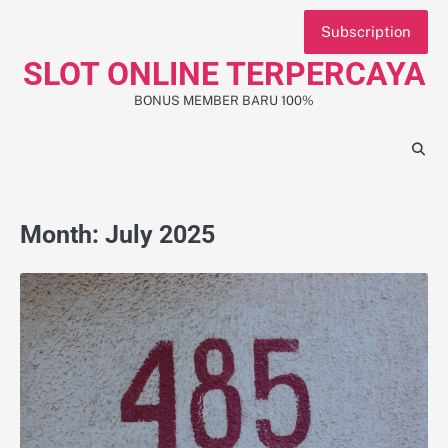
Skip
Subscription
to
content
SLOT ONLINE TERPERCAYA
BONUS MEMBER BARU 100%
Month:
July 2025