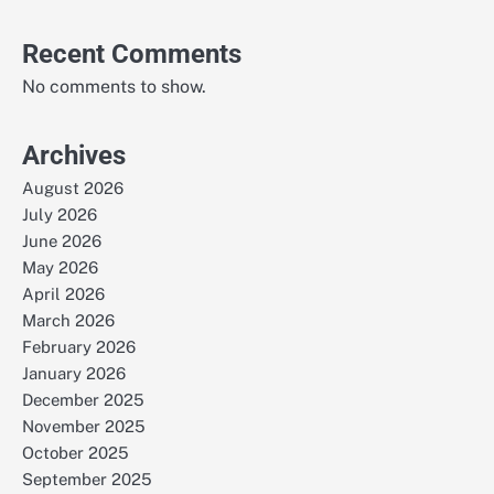
Recent Comments
No comments to show.
Archives
August 2026
July 2026
June 2026
May 2026
April 2026
March 2026
February 2026
January 2026
December 2025
November 2025
October 2025
September 2025