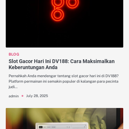
BLOG
Slot Gacor Hari Ini DV188: Cara Maksimalkan
Keberuntungan Anda
Pernahkah Anda mendengar tentang slot gacor hari ini di DV188?
Platform permainan ini semakin populer di kalangan para pecinta
judi…
July 28, 2025
admin