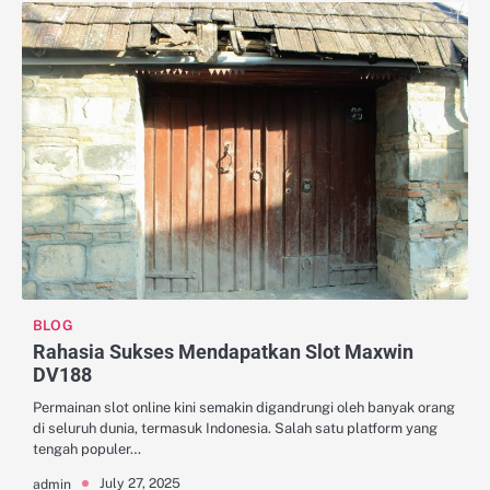
BLOG
Rahasia Sukses Mendapatkan Slot Maxwin
DV188
Permainan slot online kini semakin digandrungi oleh banyak orang
di seluruh dunia, termasuk Indonesia. Salah satu platform yang
tengah populer…
July 27, 2025
admin